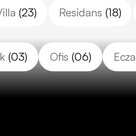
Villa
(23)
Residans
(18)
k
(03)
Ofis
(06)
Ecza