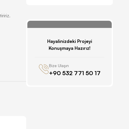
ririz.
Hayalinizdeki Projeyi
Konuşmaya Hazırız!
Bize Ulaşın
‪+90 532 771 50 17‬