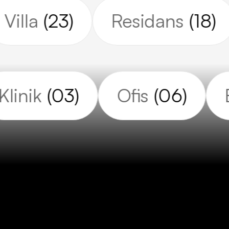
Villa
(23)
Residans
(18)
linik
(03)
Ofis
(06)
E